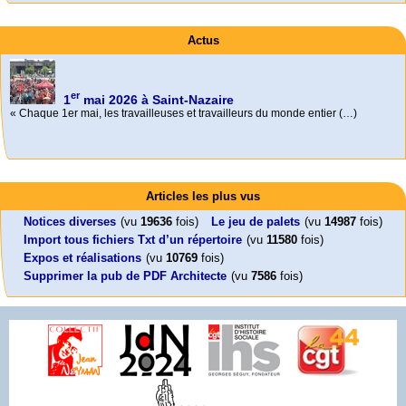
Actus
er
1
mai 2026 à Saint-Nazaire
« Chaque 1er mai, les travailleuses et travailleurs du monde entier (…)
Foutez-nous la paix !
Activités
Aujourd’hui, mercredi 18 mars 2026, le président de la République
Mon CV... Cette perle indique une nouveauté, ou le dernier travail (…)
Emmanuel (…)
Leonard Peltier libre !
En Pays-de-la-Loire le couperet est tombé !
Articles les plus vus
Leonard Peltier, un Amérindien condamné deux fois à la prison à vie pour
« La présidente Horizons de la région Pays de la Loire veut faire voter ce (…)
un (…)
Notices diverses
(vu
19636
fois)
Le jeu de palets
(vu
14987
fois)
Import tous fichiers Txt d’un répertoire
(vu
11580
fois)
Expos et réalisations
(vu
10769
fois)
Supprimer la pub de PDF Architecte
(vu
7586
fois)