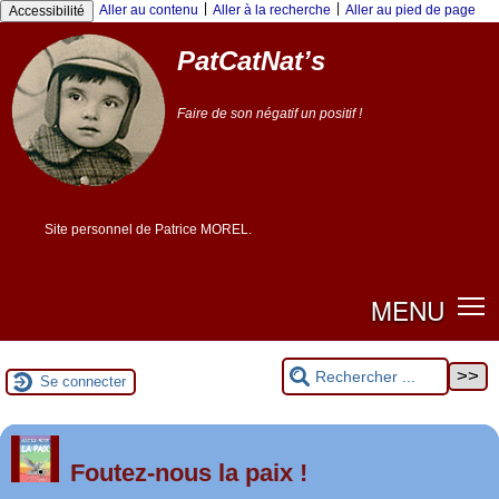
|
|
Aller au contenu
Aller à la recherche
Aller au pied de page
Accessibilité
PatCatNat’s
Faire de son négatif un positif !
Site personnel de Patrice MOREL.
MENU
Se connecter
er
1
Foutez-nous la paix !
mai 2026 à Saint-Nazaire