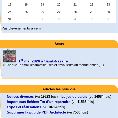
17
18
19
20
21
22
23
24
25
26
27
28
29
30
31
1
2
3
4
5
6
Pas d’évènements à venir
Actus
er
1
mai 2026 à Saint-Nazaire
« Chaque 1er mai, les travailleuses et travailleurs du monde entier (…)
Activités
Mon CV... Cette perle indique une nouveauté, ou le dernier travail (…)
Foutez-nous la paix !
Leonard Peltier libre !
En Pays-de-la-Loire le couperet est tombé !
Articles les plus vus
Aujourd’hui, mercredi 18 mars 2026, le président de la République
Leonard Peltier, un Amérindien condamné deux fois à la prison à vie pour
« La présidente Horizons de la région Pays de la Loire veut faire voter ce (…)
Emmanuel (…)
un (…)
Notices diverses
(vu
19623
fois)
Le jeu de palets
(vu
14984
fois)
Import tous fichiers Txt d’un répertoire
(vu
11566
fois)
Expos et réalisations
(vu
10764
fois)
Supprimer la pub de PDF Architecte
(vu
7583
fois)