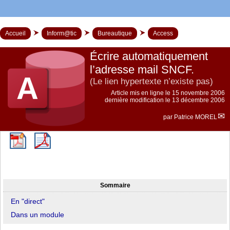
Accueil
Inform@tic
Bureautique
Access
Écrire automatiquement
l’adresse mail SNCF.
(Le lien hypertexte n’existe pas)
Article mis en ligne le
15 novembre 2006
dernière modification le 13 décembre 2006
par
Patrice MOREL
Sommaire
En "direct"
Dans un module