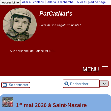
Panneau de gestion des cookies
|
|
Aller au contenu
Aller à la recherche
Aller au pied de page
Accessibilité
PatCatNat’s
Faire de son négatif un positif !
Site personnel de Patrice MOREL.
MENU
Se connecter
er
Foutez-nous la paix !
1
mai 2026 à Saint-Nazaire