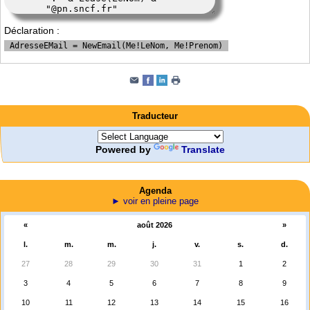
Déclaration :
 AdresseEMail = NewEmail(Me!LeNom, Me!Prenom) 
Traducteur
Powered by
Translate
Agenda
► voir en pleine page
«
août 2026
»
l.
m.
m.
j.
v.
s.
d.
27
28
29
30
31
1
2
3
4
5
6
7
8
9
10
11
12
13
14
15
16