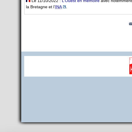
Le 11/10/2022 :
L’Ouest en mémoire
avec notemment u
la Bretagne et l’
INA
.