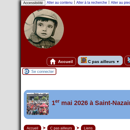
Panneau de gestion des cookies
|
|
Aller au contenu
Aller à la recherche
Aller au pi
Accessibilité
Accueil
C pas ailleurs
▼
Se connecter
er
Foutez-nous la paix !
1
mai 2026 à Saint-Nazai
Accueil
C pas ailleurs
Liens