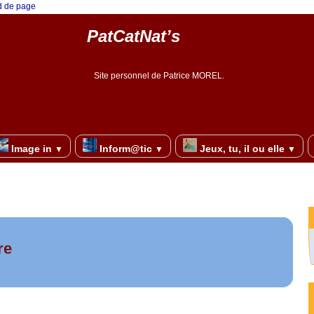
ed de page
PatCatNat’s
Site personnel de Patrice MOREL.
Image in
Inform@tic
Jeux, tu, il ou elle
▼
▼
▼
re