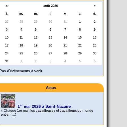
«
août 2026
»
l.
m.
m.
j.
v.
s.
d.
27
28
29
30
31
1
2
3
4
5
6
7
8
9
10
11
12
13
14
15
16
17
18
19
20
21
22
23
24
25
26
27
28
29
30
31
1
2
3
4
5
6
Pas d’évènements à venir
Actus
er
1
mai 2026 à Saint-Nazaire
« Chaque 1er mai, les travailleuses et travailleurs du monde
entier (…)