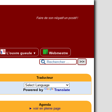
Faire de son négatif un positif !
L’ouvre gueule
Webmestre
▼
Traducteur
Powered by
Translate
Agenda
► voir en pleine page