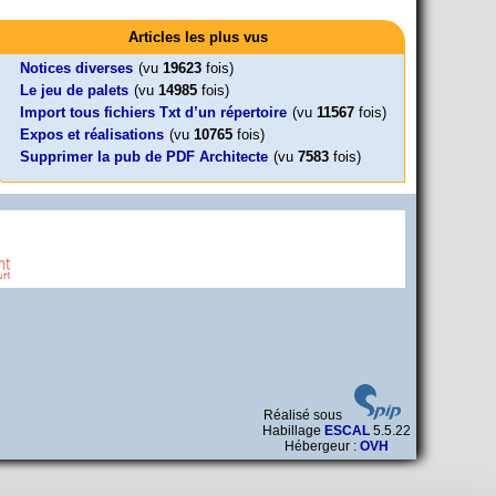
Activités
Mon CV... Cette perle indique une nouveauté, ou le dernier
Foutez-nous la paix !
Leonard Peltier libre !
En Pays-de-la-Loire le couperet est
travail (…)
Articles les plus vus
Aujourd’hui, mercredi 18 mars 2026, le président de la
Leonard Peltier, un Amérindien condamné deux fois à la prison à
tombé !
République Emmanuel (…)
vie pour un (…)
« La présidente Horizons de la région Pays de la Loire veut faire
Notices diverses
(vu
19623
fois)
voter ce (…)
Le jeu de palets
(vu
14985
fois)
Import tous fichiers Txt d’un répertoire
(vu
11567
fois)
Expos et réalisations
(vu
10765
fois)
Supprimer la pub de PDF Architecte
(vu
7583
fois)
Réalisé sous
Habillage
ESCAL
5.5.22
Hébergeur :
OVH