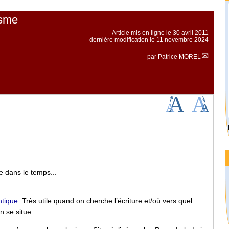
isme
Article mis en ligne le
30 avril 2011
dernière modification le 11 novembre 2024
par
Patrice MOREL
e dans le temps...
ntique
. Très utile quand on cherche l’écriture et/où vers quel
n se situe.