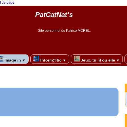
ed de page
PatCatNat’s
Site personnel de Patrice MOREL.
Image in
Inform@tic
Jeux, tu, il ou elle
▼
▼
▼
re