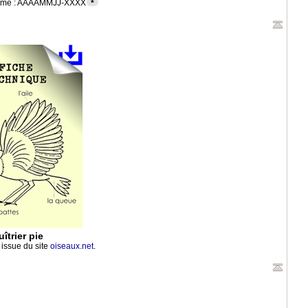
s forme : AAAAMMJJ-XXXX
*
îtrier pie
 issue du site
oiseaux.net
.