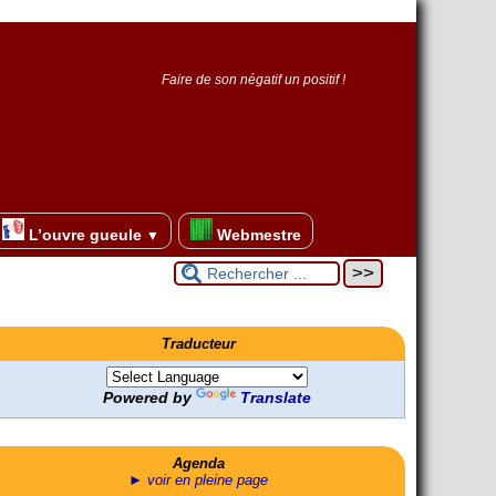
Faire de son négatif un positif !
L’ouvre gueule
Webmestre
▼
Traducteur
Powered by
Translate
Agenda
► voir en pleine page