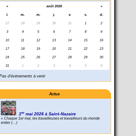
«
août 2026
»
l.
m.
m.
j.
v.
s.
d.
27
28
29
30
31
1
2
3
4
5
6
7
8
9
10
11
12
13
14
15
16
17
18
19
20
21
22
23
24
25
26
27
28
29
30
31
1
2
3
4
5
6
Pas d’évènements à venir
er
1
mai 2026 à Saint-Nazaire
« Chaque 1er mai, les travailleuses et travailleurs du monde
entier (…)
Actus
Foutez-nous la paix !
Aujourd’hui, mercredi 18 mars 2026, le président de la
République Emmanuel (…)