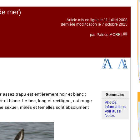
 de mer)
Article mis en ligne le
11 juillet 2008
dernière modification le 7 octobre 2025
par
Patrice MOREL
r assez trapu est entièrement noir et blanc :
Sommaire
ir et blanc. Le bec, long et rectiligne, est rouge
Photos
sme sexuel, mâles et femelles sont absolument
Informations
Voir aussi
Notes