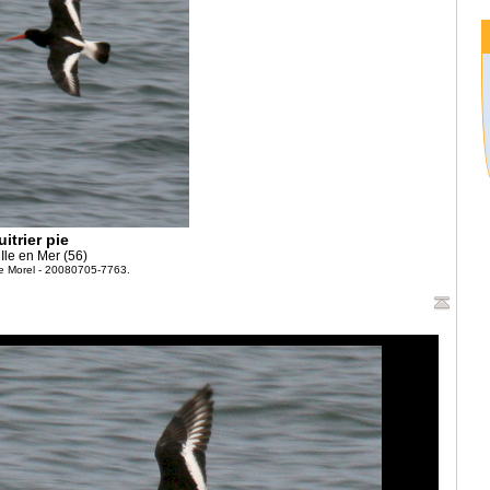
itrier pie
 Ile en Mer (56)
ce Morel - 20080705-7763.