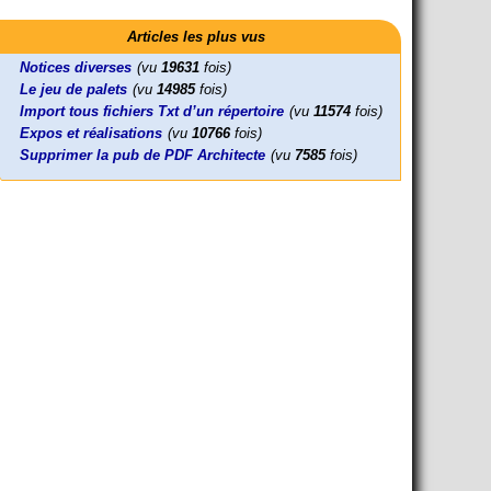
Activités
Mon CV... Cette perle indique une nouveauté, ou le dernier
Leonard Peltier libre !
En Pays-de-la-Loire le couperet est
travail (…)
Articles les plus vus
Leonard Peltier, un Amérindien condamné deux fois à la prison à
tombé !
vie pour un (…)
« La présidente Horizons de la région Pays de la Loire veut faire
Notices diverses
(vu
19631
fois)
voter ce (…)
Le jeu de palets
(vu
14985
fois)
Import tous fichiers Txt d’un répertoire
(vu
11574
fois)
Expos et réalisations
(vu
10766
fois)
Supprimer la pub de PDF Architecte
(vu
7585
fois)