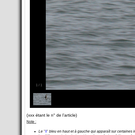
1
/
1
(xxx étant le n° de l’article)
Note :
Le
’’
i
’’
bleu en haut et à gauche qui apparaît sur certaines