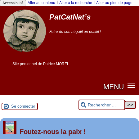
Panneau de gestion des cookies
|
|
Aller au contenu
Aller à la recherche
Aller au pied de page
Accessibilité
PatCatNat’s
Faire de son négatif un positif !
Site personnel de Patrice MOREL.
MENU
Se connecter
er
1
Foutez-nous la paix !
mai 2026 à Saint-Nazaire