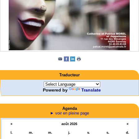
Traducteur
Powered by
Translate
Agenda
► voir en pleine page
«
août 2026
»
l.
m.
m.
j.
v.
s.
d.