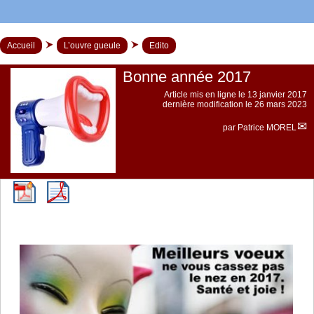
Accueil
L’ouvre gueule
Edito
Bonne année 2017
Article mis en ligne le
13 janvier 2017
dernière modification le 26 mars 2023
par
Patrice MOREL