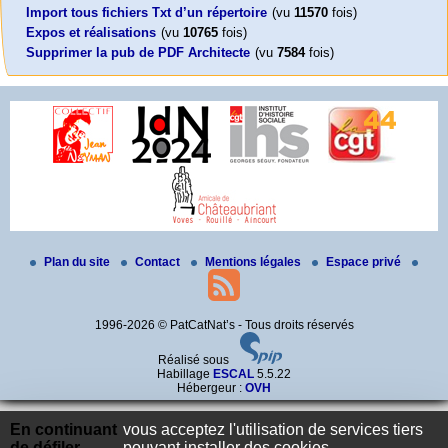
Import tous fichiers Txt d’un répertoire
(vu
11570
fois)
Expos et réalisations
(vu
10765
fois)
Supprimer la pub de PDF Architecte
(vu
7584
fois)
Plan du site
Contact
Mentions légales
Espace privé
1996-2026 © PatCatNat’s - Tous droits réservés
Réalisé sous
Habillage
ESCAL
5.5.22
Hébergeur :
OVH
En continuant
vous acceptez l'utilisation de services tiers
de défiler,
pouvant installer des cookies