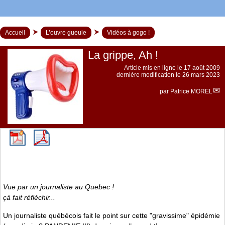
Accueil
L’ouvre gueule
Vidéos à gogo !
La grippe, Ah !
Article mis en ligne le
17 août 2009
dernière modification le 26 mars 2023
par
Patrice MOREL
Vue par un journaliste au Quebec !
çà fait réfléchir...
Un journaliste québécois fait le point sur cette "gravissime" épidémie