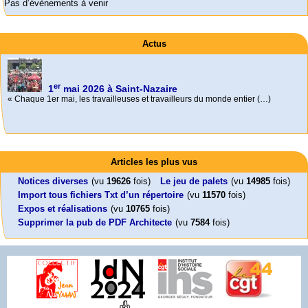
Pas d’évènements à venir
Actus
er
1
mai 2026 à Saint-Nazaire
« Chaque 1er mai, les travailleuses et travailleurs du monde entier (…)
Activités
Mon CV... Cette perle indique une nouveauté, ou le dernier travail (…)
Foutez-nous la paix !
Leonard Peltier libre !
En Pays-de-la-Loire le couperet est tombé !
Articles les plus vus
Aujourd’hui, mercredi 18 mars 2026, le président de la République
Leonard Peltier, un Amérindien condamné deux fois à la prison à vie pour
« La présidente Horizons de la région Pays de la Loire veut faire voter ce (…)
Emmanuel (…)
un (…)
Notices diverses
(vu
19626
fois)
Le jeu de palets
(vu
14985
fois)
Import tous fichiers Txt d’un répertoire
(vu
11570
fois)
Expos et réalisations
(vu
10765
fois)
Supprimer la pub de PDF Architecte
(vu
7584
fois)