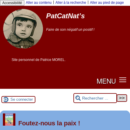
Panneau de gestion des cookies
|
|
Aller au contenu
Aller à la recherche
Aller au pied de page
Accessibilité
PatCatNat’s
Faire de son négatif un positif !
Site personnel de Patrice MOREL.
MENU
Se connecter
er
1
Foutez-nous la paix !
mai 2026 à Saint-Nazaire