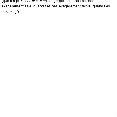
(que dis-je ? PANDEMIE !!!) de grippe : "quand t’es pas
exagérément sale, quand t’es pas exagérément faible, quand t’es
pas exagé...