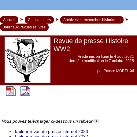
Accueil
C pas ailleurs
Archives et recherches historiques
Journaux, revues et livres
Revue de presse Histoire
WW2
Article mis en ligne le
4 août 2021
dernière modification le 7 octobre 2025
par
Patrice MOREL
Vous pouvez télécharger ci-dessous un tableur
*
Tableur revue de presse internet 2023
Tableur revue de presse internet 2022