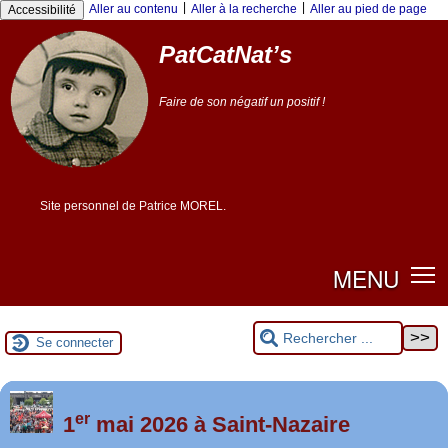
|
|
Aller au contenu
Aller à la recherche
Aller au pied de page
Accessibilité
PatCatNat’s
Faire de son négatif un positif !
Site personnel de Patrice MOREL.
MENU
Se connecter
er
Foutez-nous la paix !
1
mai 2026 à Saint-Nazaire