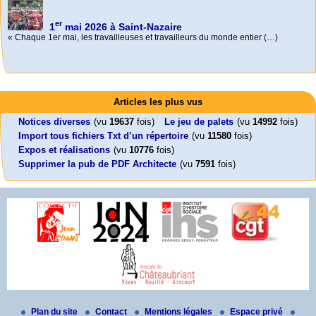
er
1
mai 2026 à Saint-Nazaire
« Chaque 1er mai, les travailleuses et travailleurs du monde entier (…)
Activités
Mon CV... Cette perle indique une nouveauté, ou le dernier travail (…)
Foutez-nous la paix !
Leonard Peltier libre !
En Pays-de-la-Loire le couperet est tombé !
Articles les plus vus
Aujourd’hui, mercredi 18 mars 2026, le président de la République
Leonard Peltier, un Amérindien condamné deux fois à la prison à vie pour
« La présidente Horizons de la région Pays de la Loire veut faire voter ce (…)
Emmanuel (…)
un (…)
Notices diverses
(vu
19637
fois)
Le jeu de palets
(vu
14992
fois)
Import tous fichiers Txt d’un répertoire
(vu
11580
fois)
Expos et réalisations
(vu
10776
fois)
Supprimer la pub de PDF Architecte
(vu
7591
fois)
Plan du site
Contact
Mentions légales
Espace privé