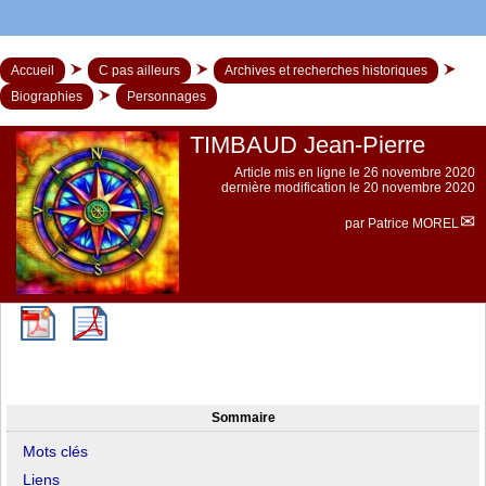
Accueil
C pas ailleurs
Archives et recherches historiques
Biographies
Personnages
TIMBAUD Jean-Pierre
Article mis en ligne le
26 novembre 2020
dernière modification le 20 novembre 2020
par
Patrice MOREL
Sommaire
Mots clés
Liens