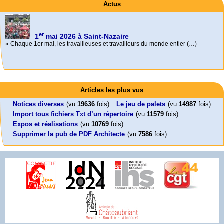
Actus
er
1
mai 2026 à Saint-Nazaire
« Chaque 1er mai, les travailleuses et travailleurs du monde entier (…)
Foutez-nous la paix !
Aujourd’hui, mercredi 18 mars 2026, le président de la République
Activités
Emmanuel (…)
Mon CV... Cette perle indique une nouveauté, ou le dernier travail (…)
Leonard Peltier libre !
En Pays-de-la-Loire le couperet est tombé !
Articles les plus vus
Leonard Peltier, un Amérindien condamné deux fois à la prison à vie pour
« La présidente Horizons de la région Pays de la Loire veut faire voter ce (…)
un (…)
Notices diverses
(vu
19636
fois)
Le jeu de palets
(vu
14987
fois)
Import tous fichiers Txt d’un répertoire
(vu
11579
fois)
Expos et réalisations
(vu
10769
fois)
Supprimer la pub de PDF Architecte
(vu
7586
fois)