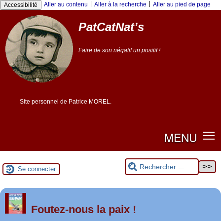
|
|
Aller au contenu
Aller à la recherche
Aller au pied de page
Accessibilité
PatCatNat’s
Faire de son négatif un positif !
Site personnel de Patrice MOREL.
MENU
Se connecter
er
1
Foutez-nous la paix !
mai 2026 à Saint-Nazaire