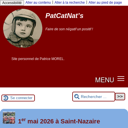
|
|
Aller au contenu
Aller à la recherche
Aller au pied de page
Accessibilité
PatCatNat’s
Faire de son négatif un positif !
Site personnel de Patrice MOREL.
MENU
Se connecter
er
Foutez-nous la paix !
1
mai 2026 à Saint-Nazaire