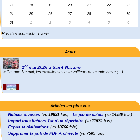
17
18
19
20
21
22
23
24
25
26
27
28
29
30
31
1
2
3
4
5
6
Pas d’évènements à venir
Actus
Foutez-nous la paix !
Aujourd’hui, mercredi 18 mars 2026, le président de la République
Emmanuel (…)
Activités
Mon CV... Cette perle indique une nouveauté, ou le dernier travail (…)
er
1
Leonard Peltier libre !
En Pays-de-la-Loire le couperet est tombé !
mai 2026 à Saint-Nazaire
Articles les plus vus
« Chaque 1er mai, les travailleuses et travailleurs du monde entier (…)
Leonard Peltier, un Amérindien condamné deux fois à la prison à vie pour
« La présidente Horizons de la région Pays de la Loire veut faire voter ce (…)
un (…)
Notices diverses
(vu
19631
fois)
Le jeu de palets
(vu
14986
fois)
Import tous fichiers Txt d’un répertoire
(vu
11574
fois)
Expos et réalisations
(vu
10766
fois)
Supprimer la pub de PDF Architecte
(vu
7585
fois)