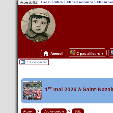
Panneau de gestion des cookies
|
|
Aller au contenu
Aller à la recherche
Aller au pi
Accessibilité
Accueil
C pas ailleurs
▼
Se connecter
er
Foutez-nous la paix !
1
mai 2026 à Saint-Nazai
Accueil
L’ouvre gueule
Edito