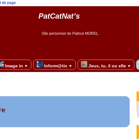
ed de page
PatCatNat’s
Site personnel de Patrice MOREL.
Image in
Inform@tic
Jeux, tu, il ou elle
▼
▼
▼
re