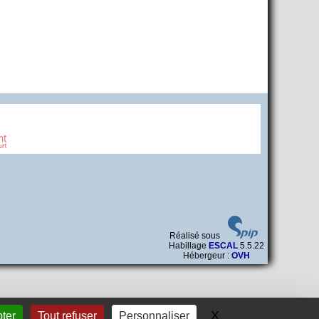
Réalisé sous
Habillage
ESCAL
5.5.22
Hébergeur :
OVH
X
Masquer le band
ter
Tout refuser
Personnaliser