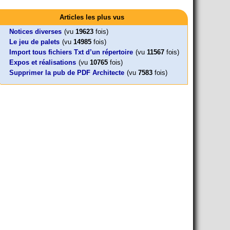
Activités
Mon CV... Cette perle indique une nouveauté, ou le dernier
Foutez-nous la paix !
Leonard Peltier libre !
En Pays-de-la-Loire le couperet est
travail (…)
Articles les plus vus
Aujourd’hui, mercredi 18 mars 2026, le président de la
Leonard Peltier, un Amérindien condamné deux fois à la prison à
tombé !
République Emmanuel (…)
vie pour un (…)
« La présidente Horizons de la région Pays de la Loire veut faire
Notices diverses
(vu
19623
fois)
voter ce (…)
Le jeu de palets
(vu
14985
fois)
Import tous fichiers Txt d’un répertoire
(vu
11567
fois)
Expos et réalisations
(vu
10765
fois)
Supprimer la pub de PDF Architecte
(vu
7583
fois)