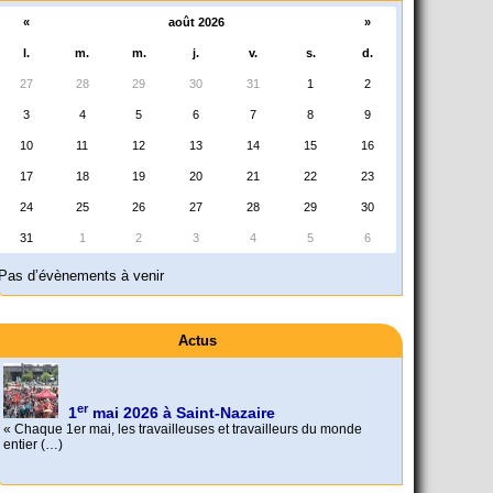
«
août 2026
»
l.
m.
m.
j.
v.
s.
d.
27
28
29
30
31
1
2
3
4
5
6
7
8
9
10
11
12
13
14
15
16
17
18
19
20
21
22
23
24
25
26
27
28
29
30
31
1
2
3
4
5
6
Pas d’évènements à venir
Actus
er
1
mai 2026 à Saint-Nazaire
« Chaque 1er mai, les travailleuses et travailleurs du monde
entier (…)