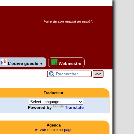
Faire de son négatif un positif !
L’ouvre gueule
Webmestre
▼
Traducteur
Powered by
Translate
Agenda
► voir en pleine page