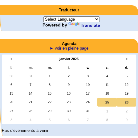
Traducteur
Powered by
Translate
Agenda
► voir en pleine page
«
janvier 2025
»
l.
m.
m.
j.
v.
s.
d.
30
31
1
2
3
4
5
6
7
8
9
10
11
12
13
14
15
16
17
18
19
20
21
22
23
24
25
26
27
28
29
30
31
1
2
3
4
5
6
7
8
9
Pas d’évènements à venir