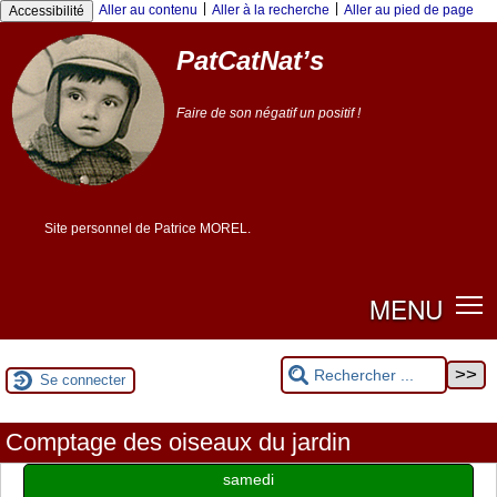
Panneau de gestion des cookies
|
|
Aller au contenu
Aller à la recherche
Aller au pied de page
Accessibilité
PatCatNat’s
Faire de son négatif un positif !
Site personnel de Patrice MOREL.
MENU
Se connecter
Comptage des oiseaux du jardin
samedi