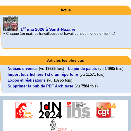
Actus
er
1
mai 2026 à Saint-Nazaire
« Chaque 1er mai, les travailleuses et travailleurs du monde entier (…)
Activités
Mon CV... Cette perle indique une nouveauté, ou le dernier travail (…)
Foutez-nous la paix !
Leonard Peltier libre !
En Pays-de-la-Loire le couperet est tombé !
Articles les plus vus
Aujourd’hui, mercredi 18 mars 2026, le président de la République
Leonard Peltier, un Amérindien condamné deux fois à la prison à vie pour
« La présidente Horizons de la région Pays de la Loire veut faire voter ce (…)
Emmanuel (…)
un (…)
Notices diverses
(vu
19626
fois)
Le jeu de palets
(vu
14985
fois)
Import tous fichiers Txt d’un répertoire
(vu
11571
fois)
Expos et réalisations
(vu
10765
fois)
Supprimer la pub de PDF Architecte
(vu
7584
fois)