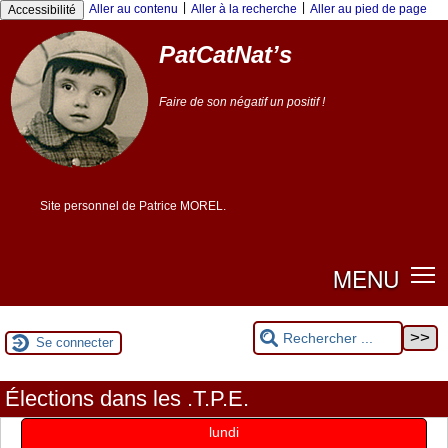
Panneau de gestion des cookies
|
|
Aller au contenu
Aller à la recherche
Aller au pied de page
Accessibilité
PatCatNat’s
Faire de son négatif un positif !
Site personnel de Patrice MOREL.
MENU
Se connecter
Élections dans les .T.P.E.
lundi