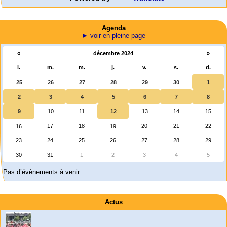
Agenda
► voir en pleine page
«
décembre 2024
»
l.
m.
m.
j.
v.
s.
d.
25
26
27
28
29
30
1
2
3
4
5
6
7
8
9
10
11
12
13
14
15
17
18
20
21
22
16
19
23
24
25
26
27
28
29
30
31
1
2
3
4
5
Pas d’évènements à venir
Actus