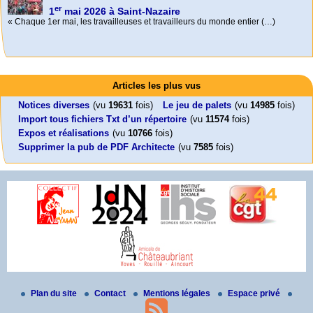
er
1
mai 2026 à Saint-Nazaire
« Chaque 1er mai, les travailleuses et travailleurs du monde entier (…)
Activités
Mon CV... Cette perle indique une nouveauté, ou le dernier travail (…)
Foutez-nous la paix !
Leonard Peltier libre !
En Pays-de-la-Loire le couperet est tombé !
Articles les plus vus
Aujourd’hui, mercredi 18 mars 2026, le président de la République
Leonard Peltier, un Amérindien condamné deux fois à la prison à vie pour
« La présidente Horizons de la région Pays de la Loire veut faire voter ce (…)
Emmanuel (…)
un (…)
Notices diverses
(vu
19631
fois)
Le jeu de palets
(vu
14985
fois)
Import tous fichiers Txt d’un répertoire
(vu
11574
fois)
Expos et réalisations
(vu
10766
fois)
Supprimer la pub de PDF Architecte
(vu
7585
fois)
Plan du site
Contact
Mentions légales
Espace privé