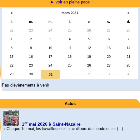
► voir en pleine page
«
mars 2021
»
l.
m.
m.
j.
v.
s.
d.
22
23
24
25
26
27
28
1
2
3
4
5
6
7
8
9
10
11
12
13
14
15
16
17
18
19
20
21
22
23
24
25
26
27
28
29
30
1
2
3
4
31
Pas d’évènements à venir
Actus
er
1
mai 2026 à Saint-Nazaire
« Chaque 1er mai, les travailleuses et travailleurs du monde entier (…)