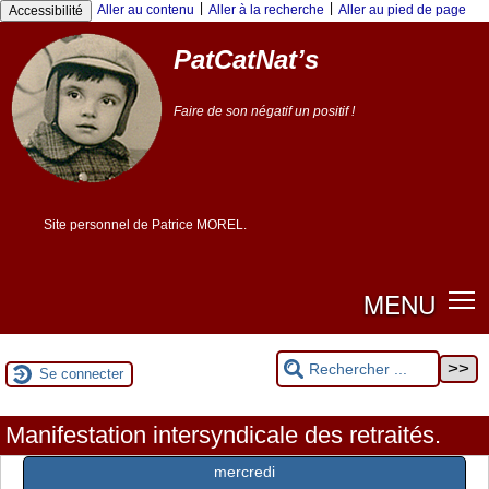
Panneau de gestion des cookies
|
|
Aller au contenu
Aller à la recherche
Aller au pied de page
Accessibilité
PatCatNat’s
Faire de son négatif un positif !
Site personnel de Patrice MOREL.
MENU
Se connecter
Manifestation intersyndicale des retraités.
mercredi