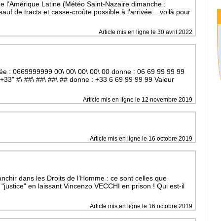
de l’Amérique Latine (Météo Saint-Nazaire dimanche :
auf de tracts et casse-croûte possible à l’arrivée... voilà pour
Article mis en ligne le 30 avril 2022
ée : 0669999999 00\ 00\ 00\ 00\ 00 donne : 06 69 99 99 99
+33" #\ ##\ ##\ ##\ ## donne : +33 6 69 99 99 99 Valeur
Article mis en ligne le 12 novembre 2019
Article mis en ligne le 16 octobre 2019
franchir dans les Droits de l’Homme : ce sont celles que
 "justice" en laissant Vincenzo VECCHI en prison ! Qui est-il
Article mis en ligne le 16 octobre 2019