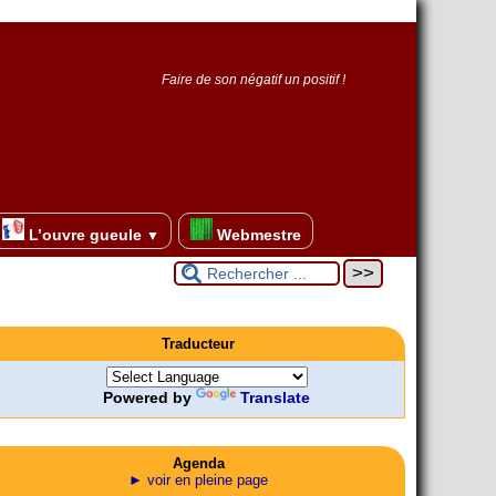
Faire de son négatif un positif !
L’ouvre gueule
Webmestre
▼
Traducteur
Powered by
Translate
Agenda
► voir en pleine page