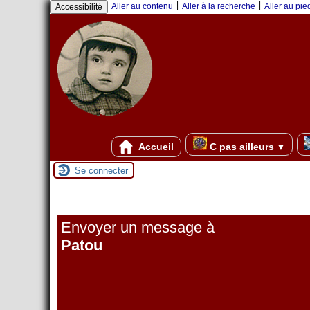
Panneau de gestion des cookies
|
|
Aller au contenu
Aller à la recherche
Aller au pi
Accessibilité
Accueil
C pas ailleurs
▼
Se connecter
Envoyer un message à
Patou