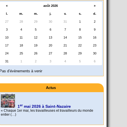
«
août 2026
»
l.
m.
m.
j.
v.
s.
d.
27
28
29
30
31
1
2
3
4
5
6
7
8
9
10
11
12
13
14
15
16
17
18
19
20
21
22
23
24
25
26
27
28
29
30
31
1
2
3
4
5
6
Pas d’évènements à venir
Actus
er
1
mai 2026 à Saint-Nazaire
« Chaque 1er mai, les travailleuses et travailleurs du monde
entier (…)