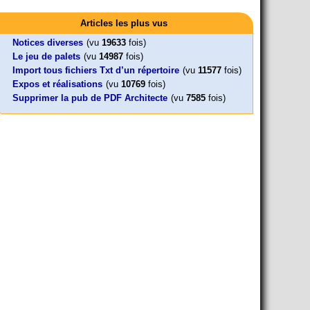
Activités
Mon CV... Cette perle indique une nouveauté, ou le dernier
Foutez-nous la paix !
Leonard Peltier libre !
En Pays-de-la-Loire le couperet est
travail (…)
Articles les plus vus
Aujourd’hui, mercredi 18 mars 2026, le président de la
Leonard Peltier, un Amérindien condamné deux fois à la prison à
tombé !
République Emmanuel (…)
vie pour un (…)
« La présidente Horizons de la région Pays de la Loire veut faire
Notices diverses
(vu
19633
fois)
voter ce (…)
Le jeu de palets
(vu
14987
fois)
Import tous fichiers Txt d’un répertoire
(vu
11577
fois)
Expos et réalisations
(vu
10769
fois)
Supprimer la pub de PDF Architecte
(vu
7585
fois)